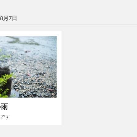
年8月7日
の雨
です