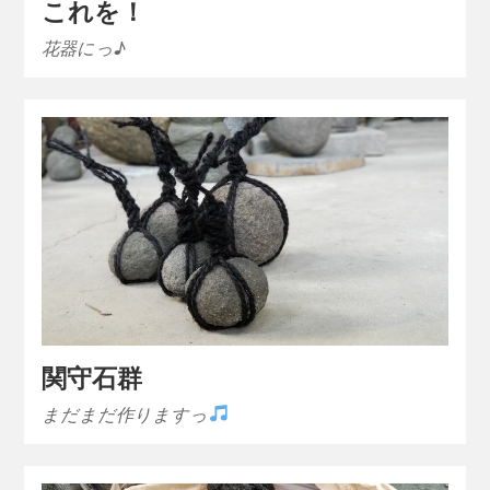
これを！
花器にっ♪
関守石群
まだまだ作りますっ