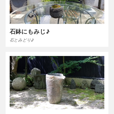
石鉢にもみじ♪
石とみどり♪