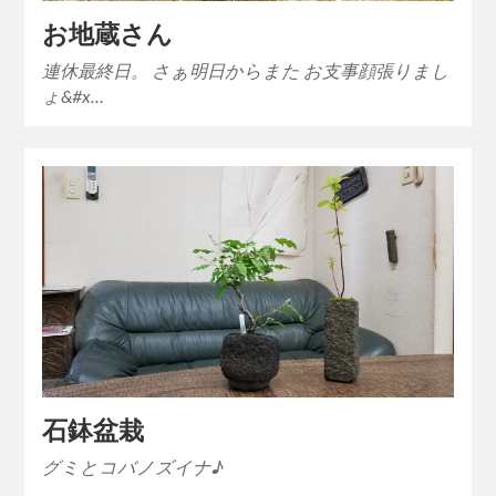
お地蔵さん
連休最終日。 さぁ明日からまた お支事顔張りまし
ょ&#x…
石鉢盆栽
グミとコバノズイナ♪