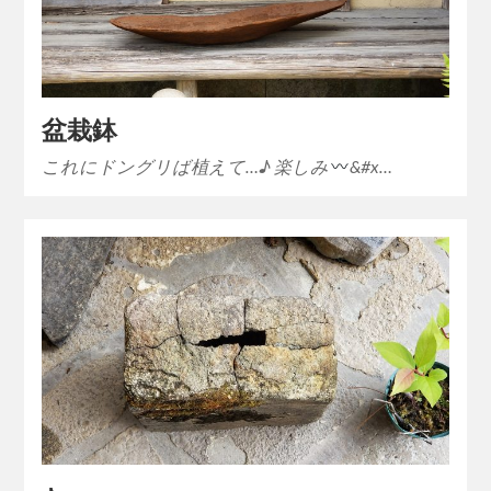
盆栽鉢
これにドングリば植えて…♪ 楽しみ
&#x…