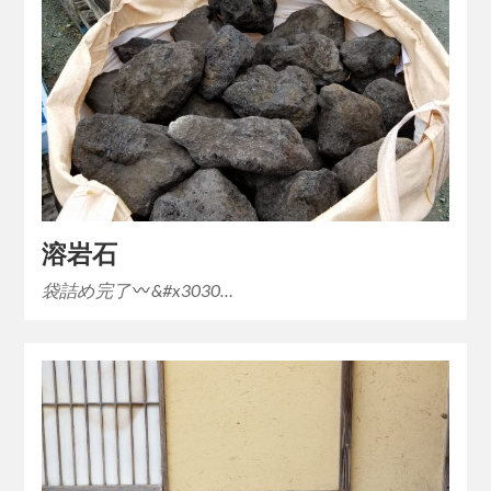
溶岩石
袋詰め完了
&#x3030…