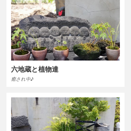
六地蔵と植物達
癒され中♪