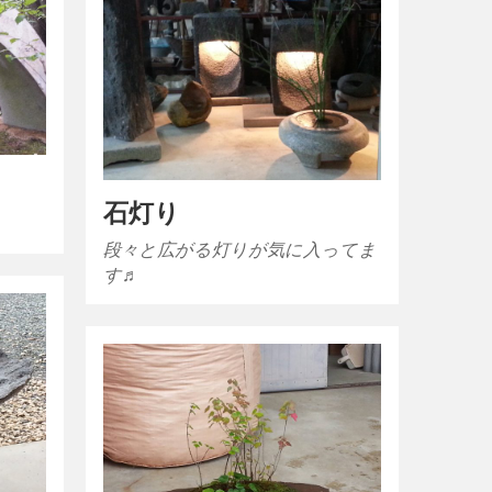
石灯り
段々と広がる灯りが気に入ってま
す♬