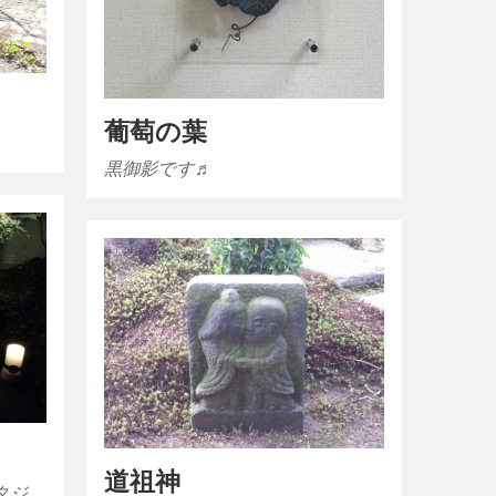
葡萄の葉
黒御影です♬
道祖神
タジ