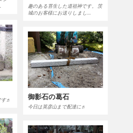
…
趣のある苔生した道祖神です。 茨
城のお客様にお送りしまし…
御影石の葛石
です♬
今日は英彦山まで配達に♬