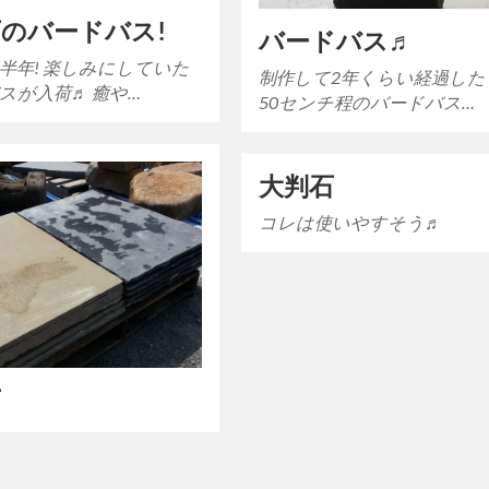
のバードバス!
バードバス♬
半年! 楽しみにしていた
制作して2年くらい経過した
スが入荷♬ 癒や…
50センチ程のバードバス…
大判石
コレは使いやすそう♬
石