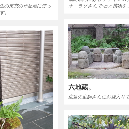
生の東京の作品展に使っ
オ・ラソさんで 石と植物を
す。
六地蔵。
広島の庭師さんにお嫁入り