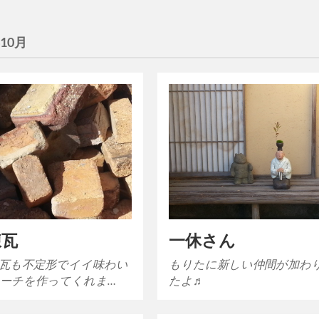
年10月
煉瓦
一休さん
瓦も不定形でイイ味わい
もりたに新しい仲間が加わ
ーチを作ってくれま…
たよ♬