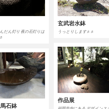
り
玄武岩水鉢
んだん灯り 夜の石灯りは
うっとりします♬♬
♬
作品展
鞍馬石鉢
福岡市内にある デザインス