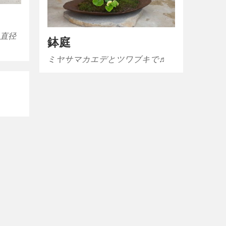
 直径
鉢庭
ミヤサマカエデとツワブキで♬