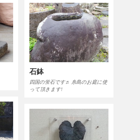
石鉢
四国の蛍石です♬ 糸島のお庭に使
って頂きます!