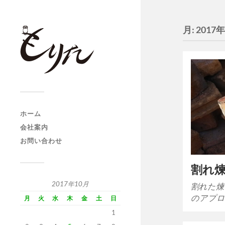
月:
2017
ホーム
会社案内
お問い合わせ
割れ
2017年10月
割れた煉
のアプロ
月
火
水
木
金
土
日
1