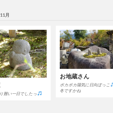
年11月
お地蔵さん
蔵
ポカポカ陽気に日向ぼっこ
冬ですかね
り難い一日でしたっ