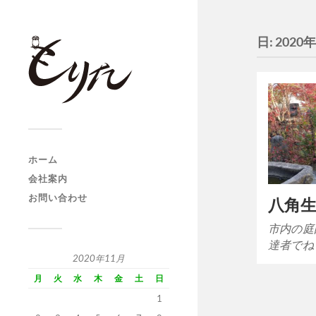
日:
2020
ホーム
会社案内
お問い合わせ
八角
市内の庭
達者でね
2020年11月
月
火
水
木
金
土
日
1