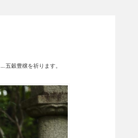
… 五穀豊穣を祈ります。